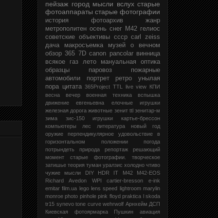
пейзаж
город
мысли вслух
старые
фотоаппараты
старые фотографии
история
фотоархив
жанр
метрополитен
осень
снег
М42
гелиос
советские объективы
ссср
carl zeiss
дача
макросъемка
музей
о вечном
обзор
365
7D
canon
pancolar
винница
всякое
газ
лето
мануальная оптика
образцы
паровоз
пожарные
автомобили
портрет
ретро
унылая
пора
цитата
365Project
TTL
live view
КПИ
весна
вечер
военная техника
вспышка
движение
евгеньевна
елочные игрушки
железная дорога
животные
зенит ttl
зенитар-м
зима
зис-150
игрушки
картье-брессон
компьютеры
лес
литература
новый год
оружие
перпендикулярное удовольствие в
горизонтальном положении
погода
потрындеть
природа
репортаж
решающий
момент
старые фотографии.
творческое
затишье
теория
туман
уралзис
холодно
чтиво
чужие мысли
DIY
HDR
IT
M42
M42-EOS
Richard Avedon
WPI
cartier-bresson
e-ink
emitar
film.ua
lego
lens speed
lightroom
marylin
monroe
photo
pinhole
pink floyd
praktica l
skoda
tr15
synevo
tone curve
wehrwolf
Арнхейм
ДСП
Киевская фотоярмарка
Пушкин
авиация