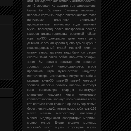
агат-18к
адаптер
алг
ампир V
антиглобалисты
арп-2
арсенал К1
архитектура
атрракционы
банка
бег
ботаника
булгаков
вервольф
веселые картинки
видео
викторианские фото
виниловые пластинки
виниловый
проигрыватель.
винчестер
вода
военный
музей
волгоград
волхв
воскресенка
восход
галерея
гитара
городеща
горожской пейзаж
горы
гр-336
декорации
день киева
депо
детская железная дорога
днепр
домен
друзья
железнодорожный музей
жесткий диск
за
отвагу
завод арсенал
задолбали со своим
снегом
закат
закон бойля-мариотта
захарий
зенит 3м
зенит-е
зенитар
зис
зоология
зоопарк
зоркий
ивано-франковск
игорь
пресняков
игра путешествие
индустар
инсталляторы
ископаемые
искусство
кабина
карпаты
киев-30
киев-35
киев-4
киевский
зоопарк
киевский политехнический институт
кино
кинокамера кварц-м
киностудия
клавдиево
классика
книги
композиция
копипаст
коровы
косинус
космонавтика
кости
кот-бегемот
кран
красно-черное
кулер
левый
берег
ленинград-2
листья
ломо
любитель-166
макет
макеты
макрокольца
масленица
мебель
медицинская лаборатория
мерилин
монро
метро Днепр
молоко
монопод
москва-5
мост
музей вторсырья
музей