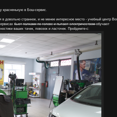
у красненькую в Бош-сервис.
 в довольно странное, и не менее интересное место - учебный центр Bo
сервисах
бьют палками по голове и пытают электричеством
обучают
остики ваших тачек, повозок и ласточек. Пройдемте-с: