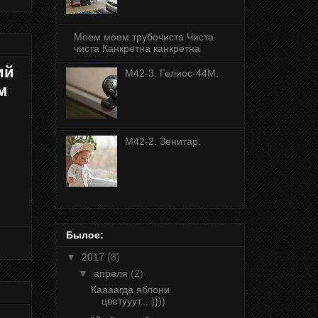
Моем моем трубочиста Чиста
чиста Канкретна канкретна
ий
М42-3. Гелиос-44М.
м
M42-2. Зенитар.
Былое:
▼
2017
(8)
▼
апреля
(2)
Каааагда яблони
цветууут... ))))