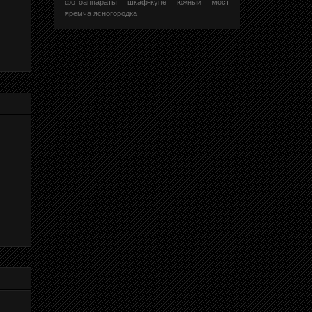
фотоаппараты
шкаф-купе
южный мост
яремча
ясногородка