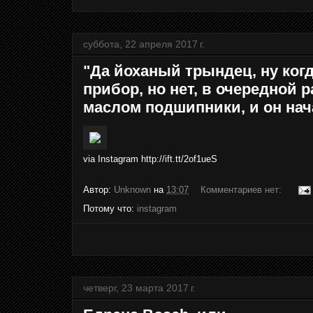
суббота, 22 апреля 2017 г.
"Да йоханый трындец, ну когд
прибор, но нет, в очередной 
маслом подшипники, и он нач
via Instagram http://ift.tt/2of1ueS
Автор:
Unknown
на
13:07
Комментариев нет:
Потому что:
instagram
четверг, 23 марта 2017 г.