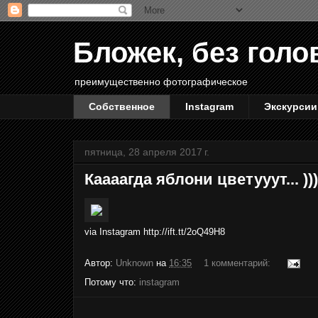
Бложек, без голо
преимущественно фотографическое
Собственное
Instagram
Экскурсии
пятница, 28 апреля 2017 г.
Каааагда яблони цветууут... )))
via Instagram http://ift.tt/2oQ49H8
Автор:
Unknown
на
16:35
1 комментарий:
Потому что:
instagram