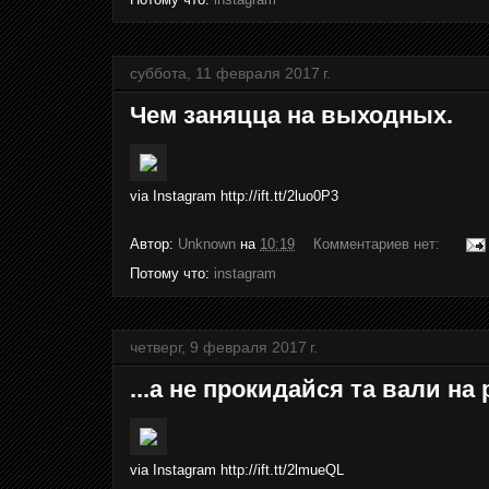
суббота, 11 февраля 2017 г.
Чем заняцца на выходных.
via Instagram http://ift.tt/2luo0P3
Автор:
Unknown
на
10:19
Комментариев нет:
Потому что:
instagram
четверг, 9 февраля 2017 г.
...а не прокидайся та вали на 
via Instagram http://ift.tt/2lmueQL