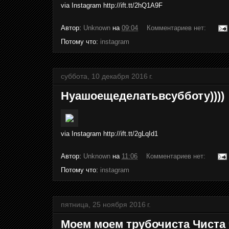
via Instagram http://ift.tt/2hQ1A9F
Автор:
Unknown
на
09:04
Комментариев нет:
Потому что:
instagram
суббота, 10 декабря 2016 г.
Нуашоещеделатьвсубботу))))
via Instagram http://ift.tt/2gLqId1
Автор:
Unknown
на
11:06
Комментариев нет:
Потому что:
instagram
пятница, 25 ноября 2016 г.
Моем моем трубочиста Чиста 