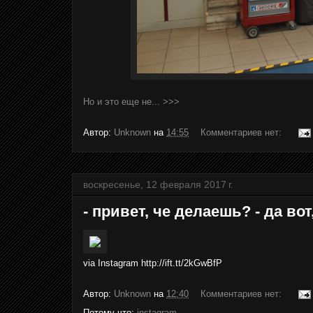
Но и это еще не... >>>
Автор:
Unknown
на
14:55
Комментариев нет:
воскресенье, 12 февраля 2017 г.
- привет, че делаешь? - да вот
via Instagram http://ift.tt/2kGwBfP
Автор:
Unknown
на
12:40
Комментариев нет:
Потому что:
instagram