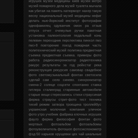
игрушек
музей медицины киев
музей метро
музей пожарного дела
музей туалета
мычала
как убитая
на память
натюрморт
нахер такую
весну
национальный музей медицины
нефиг
делать
нью-йоркский институт фотографии
однофамилец
одуванчик
омон ра
отзыв
отпуск
отчет
очемулые ручки
пакетная
установка
палеонтология
педальный конь
пелевин
переходник
перспектива
пинхол
пмз
пмз-8
повторение
поезд
пожарная часть
политехнический музей
политика
предметная
съемка
предметная съемка.
примеры фото
работа
радиосинхронизатор
радиотехника
ракурс
результаты за год
рейхстаг
река
реконструкция
рекурсия
самовар
свадебное
фото
светомузыкальный фонтан
светосила
сделай сам
село
синево.
синхронизатор
смена-2
солнце
соцсети
спонтанно
ставка
гитлера
сталинград
старинные автомобили
старые вещи
стереозапись
стихи
страусиная
ферма
страусы
стрит-фото
тест
техника
тихий режим затвора
троещина
троллейбус
украинская молочная компания
уличное
фото
утро
учебник
фабрика елочных игрушек
фаулз
ферма
философия
фонтан
фото
мертвых
фотоальбом
фотоальбомы
фотоувеличитель
фотошоп
фотоэкспонометр
фэд-50
харьков
хрущевки
цех
чай
шкальные